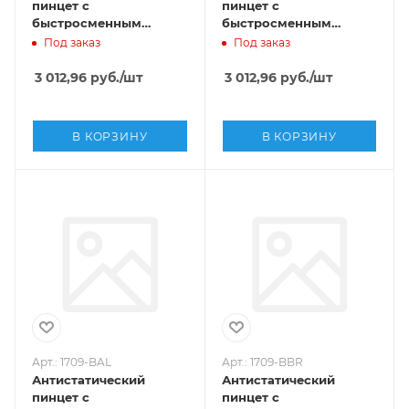
пинцет с
пинцет с
быстросменным
быстросменным
наконечником SMD ,
наконечником SMD ,
Под заказ
Под заказ
Sipel, 1706-SA
Sipel, 1709-AL
3 012,96
руб.
/шт
3 012,96
руб.
/шт
В КОРЗИНУ
В КОРЗИНУ
Арт.: 1709-BAL
Арт.: 1709-BBR
Антистатический
Антистатический
пинцет с
пинцет с