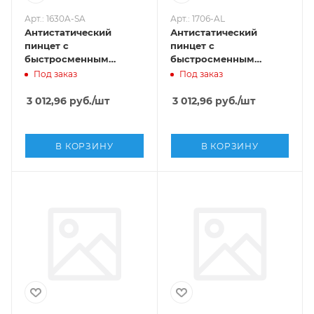
Арт.: 1630A-SA
Арт.: 1706-AL
Антистатический
Антистатический
пинцет с
пинцет с
быстросменным
быстросменным
наконечником SMD ,
наконечником SMD ,
Под заказ
Под заказ
Sipel, 1630A-SA
Sipel, 1706-AL
3 012,96
руб.
/шт
3 012,96
руб.
/шт
В КОРЗИНУ
В КОРЗИНУ