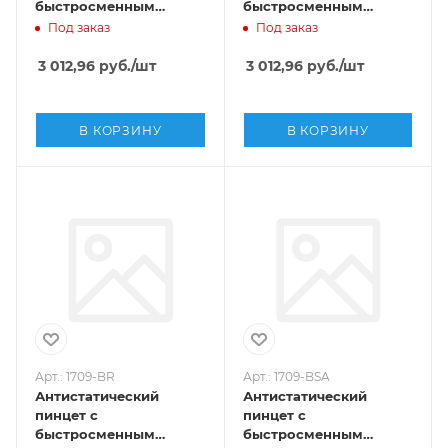
быстросменным
быстросменным
наконечником SMD ,
наконечником SMD ,
Под заказ
Под заказ
Sipel, 1709-BAL
Sipel, 1709-BBR
3 012,96
руб.
/шт
3 012,96
руб.
/шт
В КОРЗИНУ
В КОРЗИНУ
Арт.: 1709-BR
Арт.: 1709-BSA
Антистатический
Антистатический
пинцет с
пинцет с
быстросменным
быстросменным