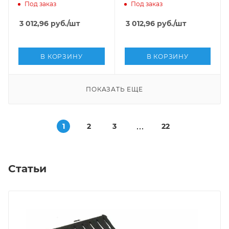
наконечником SMD ,
наконечником SMD ,
Под заказ
Под заказ
Sipel, 1709-BR
Sipel, 1709-BSA
3 012,96
руб.
/шт
3 012,96
руб.
/шт
В КОРЗИНУ
В КОРЗИНУ
ПОКАЗАТЬ ЕЩЕ
1
2
3
22
Статьи