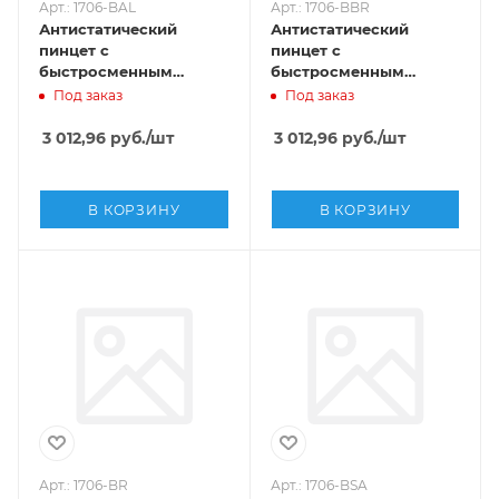
Арт.: 1706-BAL
Арт.: 1706-BBR
Антистатический
Антистатический
пинцет с
пинцет с
быстросменным
быстросменным
наконечником SMD ,
наконечником SMD ,
Под заказ
Под заказ
Sipel, 1706-BAL
Sipel, 1706-BBR
3 012,96
руб.
/шт
3 012,96
руб.
/шт
В КОРЗИНУ
В КОРЗИНУ
Арт.: 1706-BR
Арт.: 1706-BSA