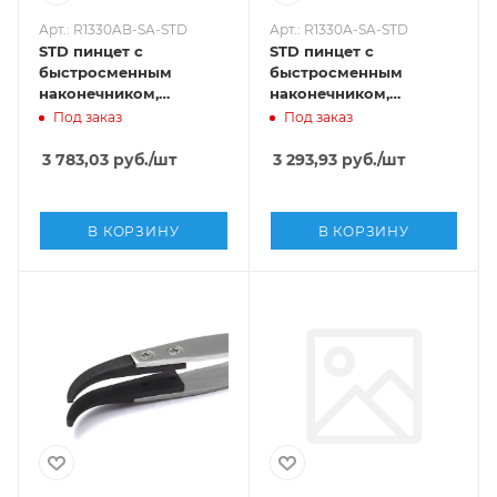
Арт.: R1330AB-SA-STD
Арт.: R1330A-SA-STD
STD пинцет с
STD пинцет с
быстросменным
быстросменным
наконечником,
наконечником,
Sipel,R1330AB-SA-STD
Sipel,R1330A-SA-STD
Под заказ
Под заказ
3 783,03
руб.
/шт
3 293,93
руб.
/шт
В КОРЗИНУ
В КОРЗИНУ