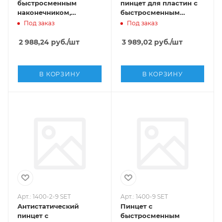
быстросменным
пинцет для пластин с
наконечником,
быстросменным
Sipel,1357-SA-STD
наконечником, Sipel,
Под заказ
Под заказ
1390W-SA
2 988,24
руб.
/шт
3 989,02
руб.
/шт
В КОРЗИНУ
В КОРЗИНУ
Арт.: 1400-2-9 SET
Арт.: 1400-9 SET
Антистатический
Пинцет с
пинцет с
быстросменным