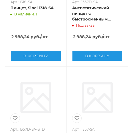
Арт.: 1318-SA
Арт.: 1357D-SA
Пинцет, Sipel 1318-SA
Антистатический
пинцет с
В наличии: 1
быстросменным
наконечником,
Под заказ
Sipel,1357D-SA
2 988,24
руб.
/шт
2 988,24
руб.
/шт
В КОРЗИНУ
В КОРЗИНУ
Арт.: 1357D-SA-STD
Арт.: 1357-SA