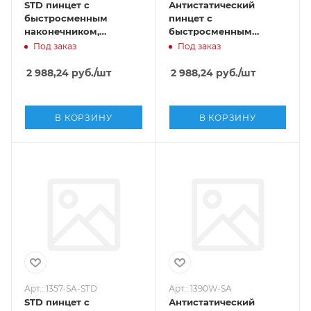
STD пинцет с
Антистатический
быстросменным
пинцет с
наконечником,
быстросменным
Sipel,1357D-SA-STD
наконечником,
Под заказ
Под заказ
Sipel,1357-SA
2 988,24
руб.
/шт
2 988,24
руб.
/шт
В КОРЗИНУ
В КОРЗИНУ
Арт.: 1357-SA-STD
Арт.: 1390W-SA
STD пинцет с
Антистатический