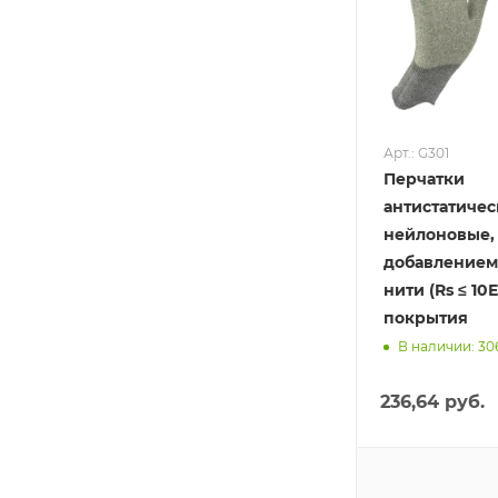
Арт.: G301
Перчатки
антистатиче
нейлоновые,
добавлением
нити (Rs ≤ 10Е
покрытия
В наличии: 30
236,64 руб.