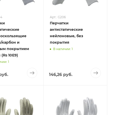
04
Арт.: G206
тки
Перчатки
атические
антистатические
воскользящие
нейлоновые, без
/карбон и
покрытия
ным покрытием
В наличии: 1
(Rs 10E9)
чии: 1
руб.
146,26 руб.