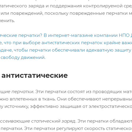
татического заряда и поддержания контролируемой сре
 или повреждений, поскольку поврежденные перчатки мог
енить.
ические перчатки? В интернет-магазине компании НПО 
, что при выборе антистатических перчаток крайне важ
даче, чтобы перчатки обеспечивали адекватную защиту о
 свободу движений.
 антистатические
ящие перчатки
. Эти перчатки состоят из проводящих ма
жно вплетенных в ткань. Они обеспечивают непрерывный
у источнику, эффективно защищая от электростатическо
ассеивающие статический заряд
. Эти перчатки обладаю
перчатки. Эти перчатки регулируют скорость статическ