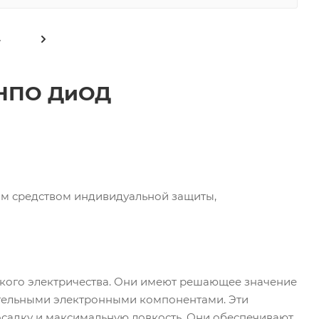
4
 НПО ДиОД
ым средством индивидуальной защиты,
кого электричества. Они имеют решающее значение
ительными электронными компонентами. Эти
осадку и максимальную ловкость. Они обеспечивают