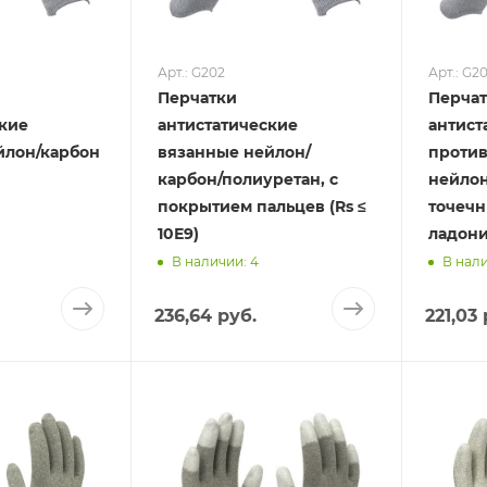
Арт.: G202
Арт.: G2
Перчатки
Перча
ские
антистатические
антист
йлон/карбон
вязанные нейлон/
проти
карбон/полиуретан, с
нейлон
покрытием пальцев (Rs ≤
точеч
10Е9)
ладони 
В наличии: 4
В нали
236,64 руб.
221,03 