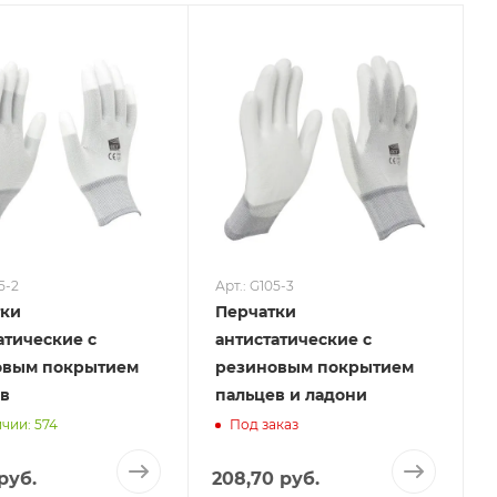
5-2
Арт.: G105-3
тки
Перчатки
атические с
антистатические с
овым покрытием
резиновым покрытием
в
пальцев и ладони
чии: 574
Под заказ
руб.
208,70 руб.