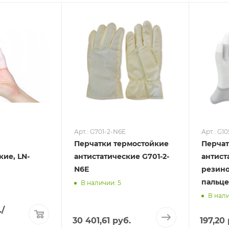
Арт.: G701-2-N6E
Арт.: G10
Перчатки термостойкие
Перча
кие, LN-
антистатические G701-2-
антист
N6E
резин
пальце
В наличии: 5
В нали
.
/
30 401,61 руб.
197,20 