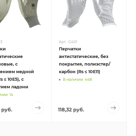
03
Арт.: G401
тки
Перчатки
атические
антистатические, без
овые, с
покрытия, полиэстер/
лением медной
карбон (Rs ≤ 10Е11)
s ≤ 10Е5), с
В наличии: 448
тием ладони
чии: 14
 руб.
118,32 руб.