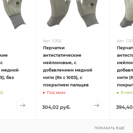
Арт.: G302
Арт.: G3
Перчатки
Перча
ские
антистатические
антист
 с
нейлоновые, с
нейлон
 медной
добавлением медной
добав
5), без
нити (Rs ≤ 10Е5), с
нити (R
покрытием пальцев
покры
62
Под заказ
В нали
304,02 руб.
394,40
ПОКАЗАТЬ ЕЩЕ