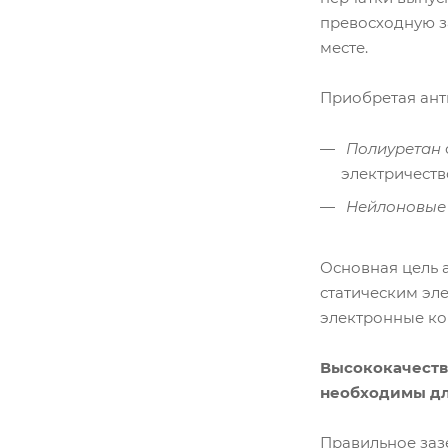
превосходную за
месте.
Приобретая ант
Полиуретан
электричеств
Нейлоновые
Основная цель 
статическим эл
электронные к
Высококачеств
необходимы дл
Правильное заз