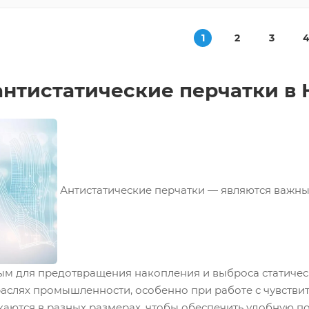
1
2
3
антистатические перчатки в
Антистатические перчатки — являются важн
м для предотвращения накопления и выброса статичес
раслях промышленности, особенно при работе с чувств
каются в разных размерах, чтобы обеспечить удобную п