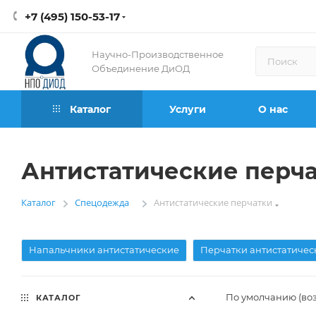
+7 (495) 150-53-17
Научно-Производственное
Объединение ДиОД
Каталог
Услуги
О нас
Антистатические перч
Каталог
Спецодежда
Антистатические перчатки
—
—
Напальчники антистатические
Перчатки антистатичес
По умолчанию (во
КАТАЛОГ