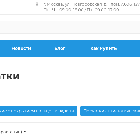
г. Москва, ул. Новгородская, д.1, пом. А606, 12
Пн.-Чт.: 09:00–18:00 / Пт.: 09:00–17:00
Новости
Блог
Как купить
атки
кие с покрытием пальцев и ладони
Перчатки антистатически
зрастание)