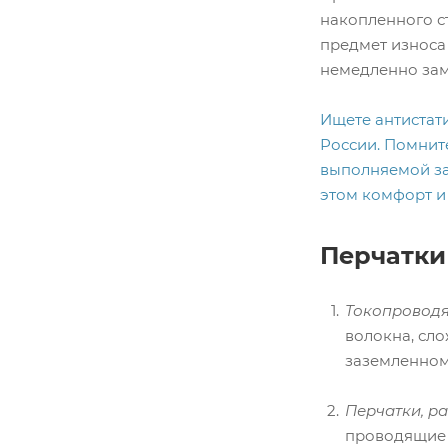
накопленного с
предмет износа
немедленно зам
Ищете антистат
России. Помните
выполняемой за
этом комфорт и
Перчатки
Токоп
ровод
волокна, сло
заземленном
Перчатки, р
проводящие 