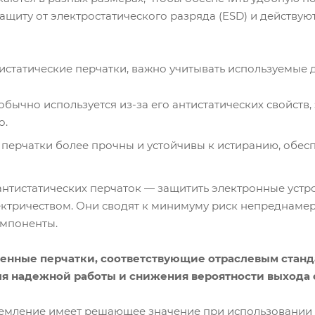
щиту от электростатического разряда (ESD) и действую
истатические перчатки, важно учитывать используемые 
обычно используется из-за его антистатических свойств
о.
перчатки более прочны и устойчивы к истиранию, обесп
антистатических перчаток — защитить электронные устр
ектричеством. Они сводят к минимуму риск непреднаме
омпоненты.
енные перчатки, соответствующие отраслевым станд
я надежной работы и снижения вероятности выхода о
емление имеет решающее значение при использовании а