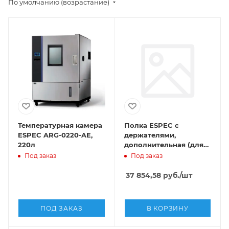
По умолчанию (возрастание)
Температурная камера
Полка ESPEC с
ESPEC ARG-0220-AE,
держателями,
220л
дополнительная (для
AR 220 литров)
Под заказ
Под заказ
37 854,58
руб.
/шт
ПОД ЗАКАЗ
В КОРЗИНУ