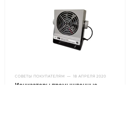
СОВЕТЫ ПОКУПАТЕЛЯМ
—
18 АПРЕЛЯ 2020
Ионизаторы промышленные
На предприятиях электронной
промышленности, в производственных
помещениях, в лабораториях, серверных
комнатах и в палатах интенсивной терапии
находится большое количество
электроприборов чувствительных к