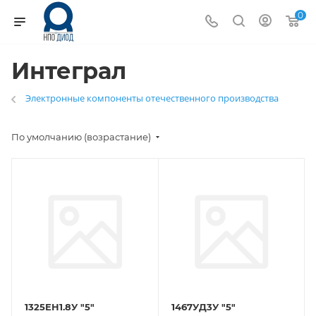
0
Интеграл
Электронные компоненты отечественного производства
По умолчанию (возрастание)
1325ЕН1.8У "5"
1467УД3У "5"