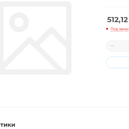
512,12
Под заказ
стики