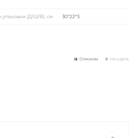
 упаковки (Д/Ш/В), см
30*22*3
Списком
На карте