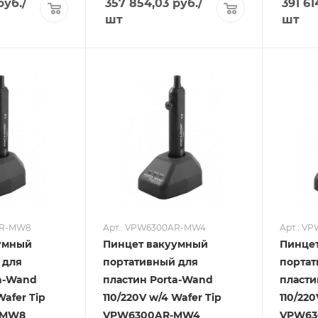
руб.
/
357 854,03
руб.
/
391 61
шт
шт
AR-MW8
Арт.: VPW6300AR-MW4
Арт.: V
умный
Пинцет вакуумный
Пинце
 для
портативный для
портат
ta-Wand
пластин Porta-Wand
пласти
Wafer Tip
110/220V w/4 Wafer Tip
110/220
-MW8
VPW6300AR-MW4
VPW63