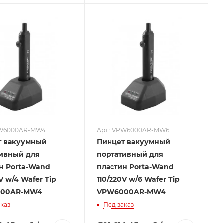
PW6000AR-MW4
Арт.: VPW6000AR-MW6
т вакуумный
Пинцет вакуумный
ивный для
портативный для
н Porta-Wand
пластин Porta-Wand
V w/4 Wafer Tip
110/220V w/6 Wafer Tip
00AR-MW4
VPW6000AR-MW4
каз
Под заказ