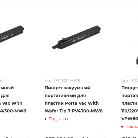
W6
Арт.: PV4300-MW8
Арт.: V
умный
Пинцет вакуумный
Пинце
 для
портативный для
портат
a Vac With
пластин Porta Vac With
пласти
PV4300-MW6
Wafer Tip 7 PV4300-MW8
110/220
VPW60
Под заказ
Под за