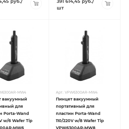
4,45
руб.
/
391 614,45
руб.
/
шт
PW6300AR-MW4
Арт.: VPW6300AR-MW4
т вакуумный
Пинцет вакуумный
ивный для
портативный для
н Porta-Wand
пластин Porta-Wand
V w/6 Wafer Tip
110/220V w/8 Wafer Tip
00AR-MW6
VPW6300AR-MW8