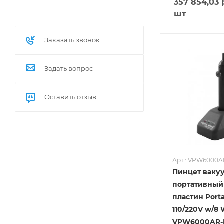
357 854,03
шт
Заказать звонок
Задать вопрос
Оставить отзыв
Арт.: VPW6000
Пинцет ваку
портативный
пластин Por
110/220V w/8 
VPW6000AR