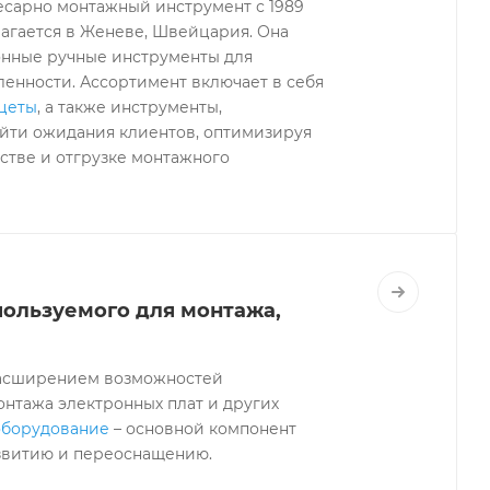
слесарно монтажный инструмент с 1989
олагается в Женеве, Швейцария. Она
онные ручные инструменты для
енности. Ассортимент включает в себя
нцеты
, а также инструменты,
зойти ожидания клиентов, оптимизируя
стве и отгрузке монтажного
пользуемого для монтажа,
 расширением возможностей
онтажа электронных плат и других
оборудование
– основной компонент
звитию и переоснащению.