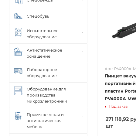
Спецобувь
Испытательное
оборудование
Антистатическое
оснащение
Арт.: PV4000A-
Лабораторное
оборудование
Пинцет ваку
портативный
Оборудование для
пластин Porta
производства
PV4000A-MW
микроэлектроники
Под заказ
Промышленная и
271 118,92
ру
антистатическая
шт
мебель