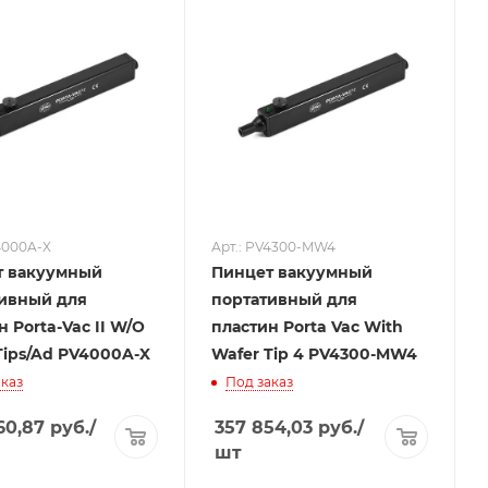
4000A-X
Арт.: PV4300-MW4
т вакуумный
Пинцет вакуумный
ивный для
портативный для
н Porta-Vac II W/O
пластин Porta Vac With
Tips/Ad PV4000A-X
Wafer Tip 4 PV4300-MW4
каз
Под заказ
60,87
руб.
/
357 854,03
руб.
/
шт