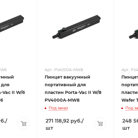
MW6
Арт.: PV4000A-MW8
Арт.: PV
умный
Пинцет вакуумный
Пинце
 для
портативный для
портат
-Vac II W/6
пластин Porta-Vac II W/8
пласти
6
PV4000A-MW8
Wafer 
Под заказ
Под за
б.
/
271 118,92
руб.
/
248 5
шт
шт