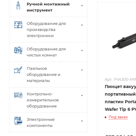
Ручной монтажный
инструмент
Оборудование для
производства
электроники
Оборудование для
чистых комнат
Паяльное
оборудование и
Арт.: PV4300-M
материалы
Пинцет ваку
портативный
Контрольно-
измерительное
пластин Port
оборудование
Wafer Tip 6 
Под заказ
Электронные
компоненты