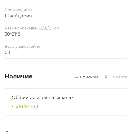
Производитель
Швейцария
Размер упаковки (Д/Ш/В), см
30*21*2
Вес с упаковкой, кг
0.1
Наличие
Списком
На карте
Общий остаток на складах
В наличии: 1