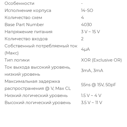
Особенности
-
Исполнение корпуса
14-SO
Количество схем
4
Base Part Number
4030
Напряжение питания
3 V ~ 15 V
Количество входов
2
Собственный потребляемый ток
4µA
(Макс)
Тип логики
XOR (Exclusive OR)
Ток выхода высокий уровень,
3mA, 3mA
низкий уровень
Максимальная задержка
55ns @ 15V, 50pF
распространения @ V, Max CL
Низкий логический уровень
1.5 V ~ 4 V
Высокий логический уровень
3.5 V ~ 11 V