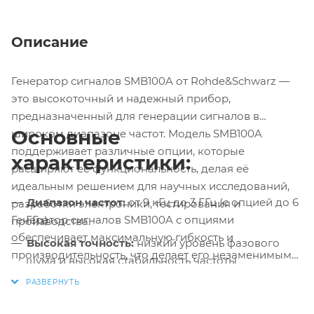
Описание
Генератор сигналов SMB100A от Rohde&Schwarz —
это высокоточный и надежный прибор,
предназначенный для генерации сигналов в
Основные
широком диапазоне частот. Модель SMB100A
поддерживает различные опции, которые
характеристики:
расширяют её функциональность, делая её
идеальным решением для научных исследований,
Диапазон частот:
от 9 кГц до 3 ГГц (с опцией до 6
разработки электроники, тестирования и
Генератор сигналов SMB100A с опциями
ГГц)
производства.
обеспечивает максимальную гибкость и
Высокая точность:
низкий уровень фазового
производительность, что делает его незаменимым
шума и высокая стабильность частоты
инструментом для профессионалов в области
Модуляции:
AM, FM, PM, импульсная модуляция,
телекоммуникаций, радиовещания и разработки
цифровая модуляция (ASK, FSK, PSK, QAM)
электронных устройств. Благодаря поддержке