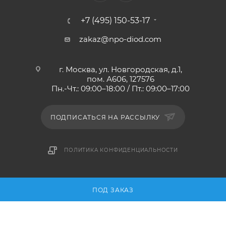
+7 (495) 150-53-17
zakaz@npo-diod.com
г. Москва, ул. Новгородская, д.1,
пом. А606, 127576
Пн.-Чт.: 09:00–18:00 / Пт.: 09:00–17:00
ПОДПИСАТЬСЯ НА РАССЫЛКУ
ПОЛИТИКА КОНФИДЕНЦИАЛЬНОСТИ
2010-2026 © НПО ДИОД - интернет-магазин
ПОД ЗАКАЗ
антистатической одежды и обуви, мебели и оснащения.
ESD-обучение и аудит