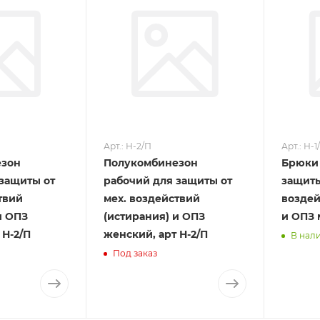
Арт.: Н-2/П
Арт.: Н-1
езон
Полукомбинезон
Брюки 
защиты от
рабочий для защиты от
защиты
твий
мех. воздействий
воздей
и ОПЗ
(истирания) и ОПЗ
и ОПЗ 
 Н-2/П
женский, арт Н-2/П
В нали
Под заказ