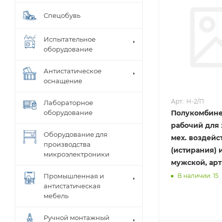
Спецобувь
Испытательное
оборудование
Антистатическое
оснащение
Арт.: Н-2/П
Лабораторное
оборудование
Полукомбин
рабочий для 
Оборудование для
мех. воздейс
производства
(истирания) 
микроэлектроники
мужской, арт
В наличии: 15
Промышленная и
антистатическая
мебель
Ручной монтажный