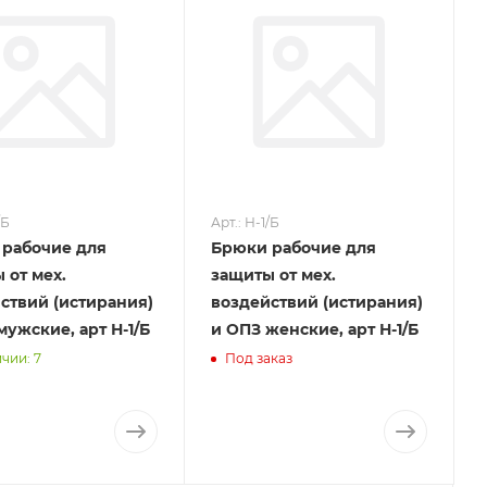
/Б
Арт.: Н-1/Б
рабочие для
Брюки рабочие для
 от мех.
защиты от мех.
ствий (истирания)
воздействий (истирания)
мужские, арт Н-1/Б
и ОПЗ женские, арт Н-1/Б
чии: 7
Под заказ