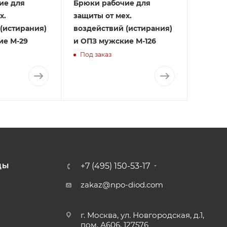
ие для
Брюки рабочие для
х.
защиты от мех.
(истирания)
воздействий (истирания)
ие М-29
и ОПЗ мужские М-126
Под заказ
+7 (495) 150-53-17
ДЫ
zakaz@npo-diod.com
г. Москва, ул. Новгородская, д.1,
пом. А606, 127576