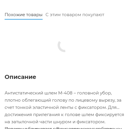
Похожие товары
С этим товаром покупают
Описание
Антистатический шлем М-408 – головной убор,
плотно облегающий голову по лицевому вырезу, за
счет тонкой эластичной ленты с фиксатором. Для
достижения прилегания к голове шлем фиксируется
на затылочной части шнуром и фиксатором.
Все швы облимованы. В окантовку шва добавлена
Пелерина закрывает плечи, верхнюю часть спины и