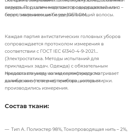
визуально различимая токопроводящая тесьма с
переда. Под шлем надевается одноразовый клип –
сопротивлением не более 10E11 ОМ.
берет, закрывающий и удерживающий волосы.
Каждая партия антистатических головных уборов
сопровождается протоколом измерения в
соответствии с ГОСТ IEC 61340-4-9-2021
(Электростатика. Методы испытаний для
прикладных задач. Одежда) с обязательным
Нашивка по уходу за изделием предусматривает
предоставлением копии сертификата по
данные носителя и количество циклов стирки.
калибровке (поверке) прибора, которым
производились измерения.
Состав ткани:
Тип А. Полиэстер 98%, Токопроводящая нить – 2%,