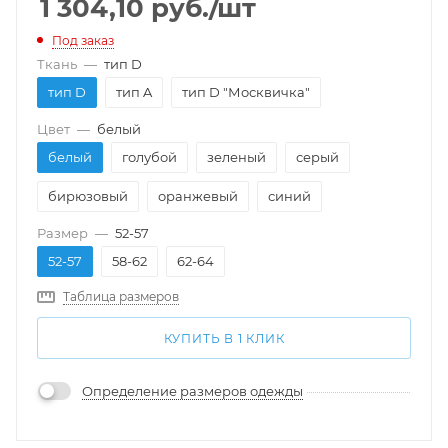
1 304,10
руб.
/шт
Под заказ
Ткань
—
тип D
тип D
тип A
тип D "Москвичка"
Цвет
—
белый
белый
голубой
зеленый
серый
бирюзовый
оранжевый
синий
Размер
—
52-57
52-57
58-62
62-64
Таблица размеров
КУПИТЬ В 1 КЛИК
Определение размеров одежды