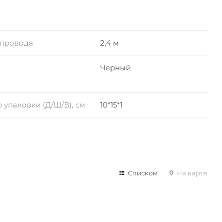
 провода
2,4 м
Черный
 упаковки (Д/Ш/В), см
10*15*1
Списком
На карте