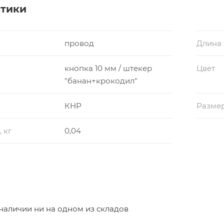
стики
провод
Длина
кнопка 10 мм / штекер
Цвет
"банан+крокодил"
КНР
Размер
 кг
0,04
 наличии ни на одном из складов