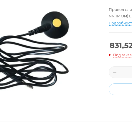
Провод для
мм,1МОм) E
Подробнос
831,5
Под заказ