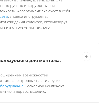
олагается в Женеве, Швейцария. Она
онные ручные инструменты для
енности. Ассортимент включает в себя
нцеты
, а также инструменты,
зойти ожидания клиентов, оптимизируя
стве и отгрузке монтажного
пользуемого для монтажа,
 расширением возможностей
онтажа электронных плат и других
оборудование
– основной компонент
звитию и переоснащению.