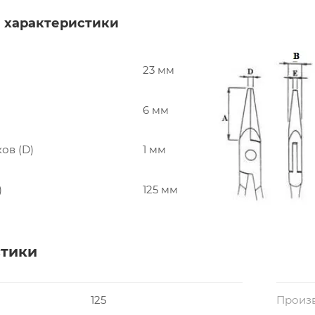
 характеристики
23 мм
6 мм
ов (D)
1 мм
)
125 мм
стики
125
Произ