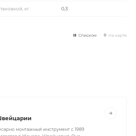
упаковкой, кг
0,3
Списком
На карте
Швейцарии
слесарно монтажный инструмент с 1989