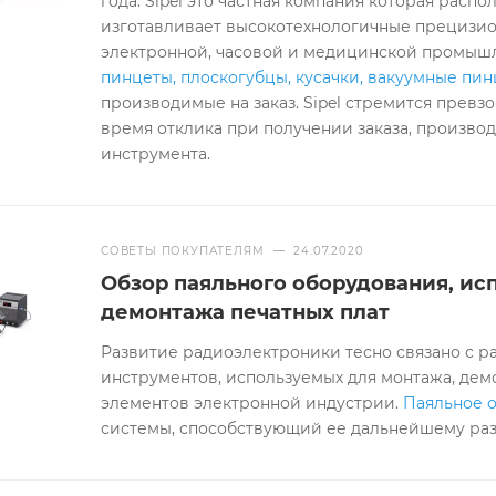
года. Sipel это частная компания которая расп
изготавливает высокотехнологичные прецизи
электронной, часовой и медицинской промышл
пинцеты, плоскогубцы, кусачки, вакуумные пи
производимые на заказ. Sipel стремится прев
время отклика при получении заказа, производ
инструмента.
СОВЕТЫ ПОКУПАТЕЛЯМ
—
24.07.2020
Обзор паяльного оборудования, ис
демонтажа печатных плат
Развитие радиоэлектроники тесно связано с
инструментов, используемых для монтажа, дем
элементов электронной индустрии.
Паяльное 
системы, способствующий ее дальнейшему ра