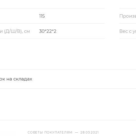
115
Произ
 (Д/Ш/В), см
30*22*2
Вес с 
ок на складах
СОВЕТЫ ПОКУПАТЕЛЯМ
—
28.03.2021