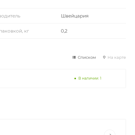
водитель
Швейцария
упаковкой, кг
0,2
Списком
На карте
В наличии: 1