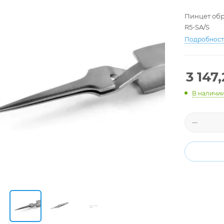
Пинцет обра
R5-SA/S
Подробнос
3 147
В наличи