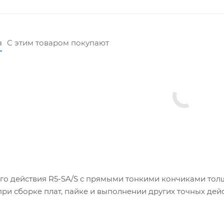
ы
С этим товаром покупают
го действия R5-SA/S с прямыми тонкими кончиками то
ри сборке плат, пайке и выполнении других точных дейс