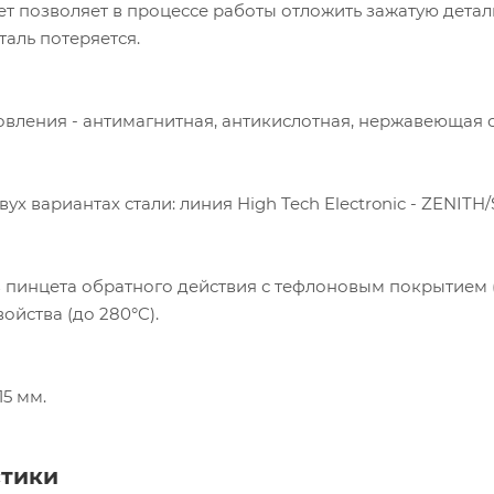
 позволяет в процессе работы отложить зажатую деталь
таль потеряется.
вления - антимагнитная, антикислотная, нержавеющая ст
вух вариантах стали: линия High Tech Electronic - ZENIT
пинцета обратного действия с тефлоновым покрытием (с
ойства (до 280°C).
15 мм.
стики