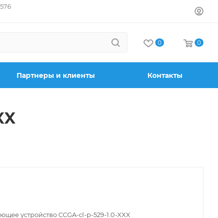
7576
0
0
Партнеры и клиенты
Контакты
XX
ющее устройство CCGA-cl-p-529-1.0-XXX