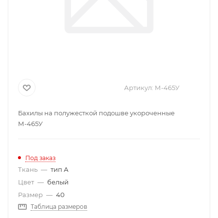
Артикул:
М-465У
Бахилы на полужесткой подошве укороченные
М-465У
Под заказ
Ткань
—
тип А
Цвет
—
белый
Размер
—
40
Таблица размеров