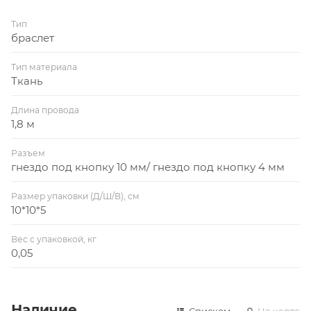
Тип
браслет
Тип материала
Ткань
Длина провода
1,8 м
Разъем
гнездо под кнопку 10 мм/ гнездо под кнопку 4 мм
Размер упаковки (Д/Ш/В), см
10*10*5
Вес с упаковкой, кг
0,05
Наличие
Списком
На карте