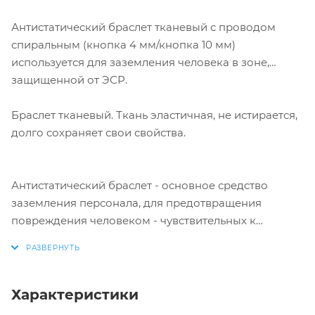
Антистатический браслет тканевый с проводом
спиральным (кнопка 4 мм/кнопка 10 мм)
используется для заземления человека в зоне,
защищенной от ЭСР.
Браслет тканевый. Ткань эластичная, не истирается,
долго сохраняет свои свойства.
Антистатический браслет - основное средство
заземления персонала, для предотвращения
повреждения человеком - чувствительных к
электростатическим разрядам электронных
компонентов и модулей, при работе в зонах,
защищенных от электростатических разрядов (ESD
защищенных зонах).
Характеристики