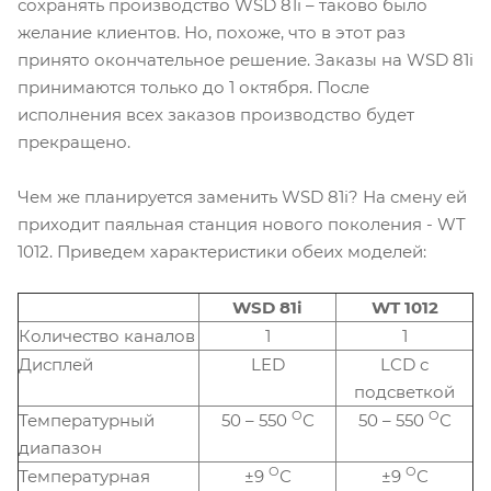
сохранять производство WSD 81i – таково было
желание клиентов. Но, похоже, что в этот раз
принято окончательное решение. Заказы на WSD 81i
принимаются только до 1 октября. После
исполнения всех заказов производство будет
прекращено.
Чем же планируется заменить WSD 81i? На смену ей
приходит паяльная станция нового поколения - WT
1012. Приведем характеристики обеих моделей:
WSD 81i
WT 1012
Количество каналов
1
1
Дисплей
LED
LCD с
подсветкой
О
О
Температурный
50 – 550
С
50 – 550
С
диапазон
О
О
Температурная
±9
С
±9
С