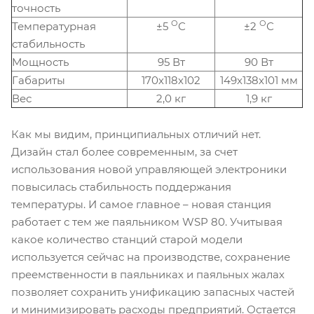
точность
О
О
Температурная
±5
С
±2
С
стабильность
Мощность
95 Вт
90 Вт
Габариты
170х118х102
149х138х101 мм
Вес
2,0 кг
1,9 кг
Как мы видим, принципиальных отличий нет.
Дизайн стал более современным, за счет
использования новой управляющей электроники
повысилась стабильность поддержания
температуры. И самое главное – новая станция
работает с тем же паяльником WSP 80. Учитывая
какое количество станций старой модели
используется сейчас на производстве, сохранение
преемственности в паяльниках и паяльных жалах
позволяет сохранить унификацию запасных частей
и минимизировать расходы предприятий. Остается