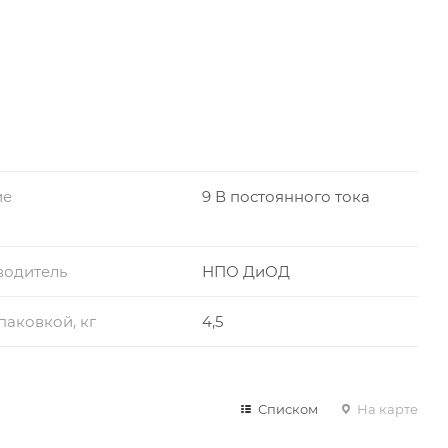
ие
9 В постоянного тока
водитель
НПО ДиОД
упаковкой, кг
4,5
Списком
На карте