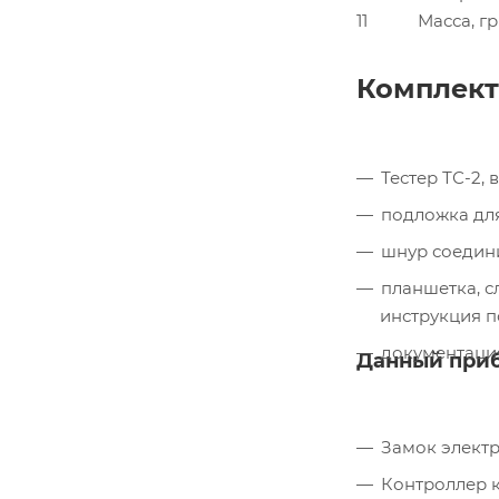
11
Масса, гр
Комплект
Тестер ТС-2,
подложка для
шнур соедини
планшетка, с
инструкция п
документаци
Данный приб
Замок электр
Контроллер к