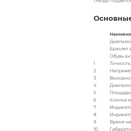
гнездо подаетс
Основные
Наимено
Диапазон
Браслет 
Обувь ан
1
Точность
2
Напряжен
3
Выходной
4
Диапазон
5
Площадка
6
Кнопка м
7
Индикато
8
Индикато
9
Время не
10
Габаритн