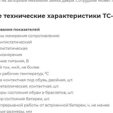
я на запорный механизм замка двери. Сотрудник может 
 технические характеристики ТС-
вания показателей
ы измерения сопротивления:
антистатический
тистатическая
 измерения
ие питания, В
 ток, мкА, не более
 рабочих температур, ºС
 контактная под обувь, двойная, шт.
еталлическая, контактная, шт.
ры состояния обуви и браслетов, шт.
р состояния батареи, шт.
прерывной работы от встроенной батареи, ч, не менее
ые размеры, мм