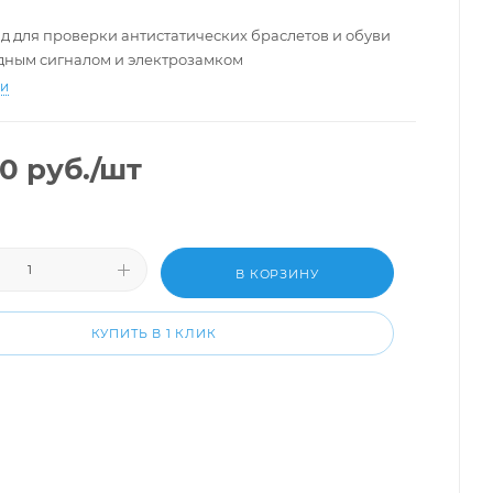
нд для проверки антистатических браслетов и обуви
одным сигналом и электрозамком
ти
00
руб.
/шт
В КОРЗИНУ
КУПИТЬ В 1 КЛИК