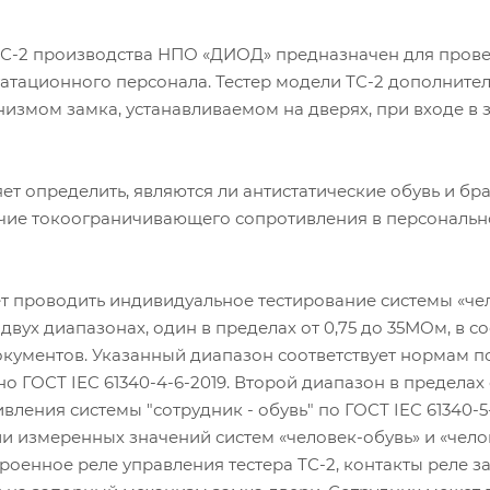
ТС-2 производства НПО «ДИОД» предназначен для прове
уатационного персонала. Тестер модели ТС-2 дополнит
измом замка, устанавливаемом на дверях, при входе в 
т определить, являются ли антистатические обувь и бр
чие токоограничивающего сопротивления в персонально
т проводить индивидуальное тестирование системы «чело
двух диапазонах, один в пределах от 0,75 до 35МОм, в
кументов. Указанный диапазон соответствует нормам п
но ГОСТ IEC 61340-4-6-2019. Второй диапазон в пределах
ления системы "сотрудник - обувь" по ГОСТ IEC 61340-5-
ии измеренных значений систем «человек-обувь» и «чел
роенное реле управления тестера ТС-2, контакты реле 