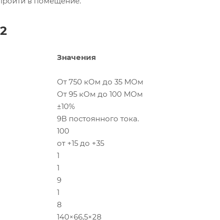
пройти в помещение.
2
Значения
От 750 кОм до 35 МОм
От 95 кОм до 100 МОм
±10%
9В постоянного тока.
100
от +15 до +35
1
1
9
1
8
140×66,5×28