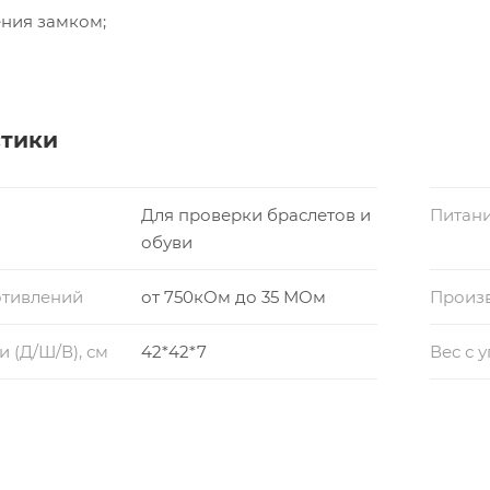
ния замком;
стики
Для проверки браслетов и
Питан
обуви
отивлений
от 750кОм до 35 МОм
Произ
 (Д/Ш/В), см
42*42*7
Вес с 