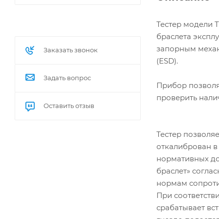
Тестер модели 
браслета экспл
запорным механ
Заказать звонок
(ЕSD).
Задать вопрос
Прибор позволяе
проверить нали
Оставить отзыв
Тестер позволяе
откалиброван в 
нормативных до
браслет» соглас
нормам сопротив
При соответств
срабатывает вст