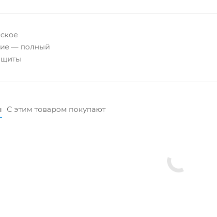
еское
ие — полный
ащиты
ы
С этим товаром покупают