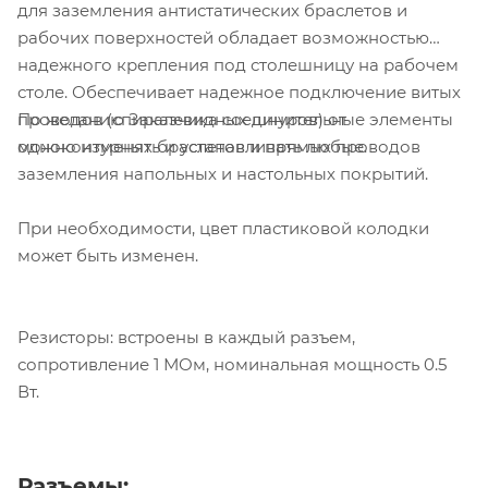
для заземления антистатических браслетов и
рабочих поверхностей обладает возможностью
надежного крепления под столешницу на рабочем
столе. Обеспечивает надежное подключение витых
По желанию Заказчика соединительные элементы
проводов (спиралевидных шнуров) от
можно изменять и устанавливать любые.
одноконтурных браслетов и прямых проводов
заземления напольных и настольных покрытий.
При необходимости, цвет пластиковой колодки
может быть изменен.
Резисторы: встроены в каждый разъем,
сопротивление 1 МОм, номинальная мощность 0.5
Вт.
Разъемы: