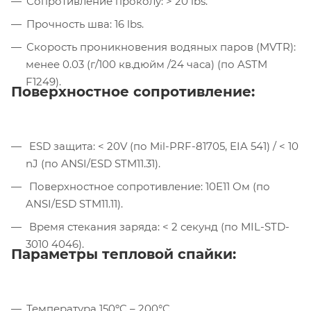
Сопротивление проколу: > 20 lbs.
Прочность шва: 16 lbs.
Скорость проникновения водяных паров (MVTR):
менее 0.03 (г/100 кв.дюйм /24 часа) (по ASTM
F1249).
Поверхностное сопротивление:
ESD защита: < 20V (по Mil-PRF-81705, EIA 541) / < 10
nJ (по ANSI/ESD STM11.31).
Поверхностное сопротивление: 10E11 Ом (по
ANSI/ESD STM11.11).
Время стекания заряда: < 2 секунд (по MIL-STD-
3010 4046).
Параметры тепловой спайки:
Температура 150ºC – 200°C.