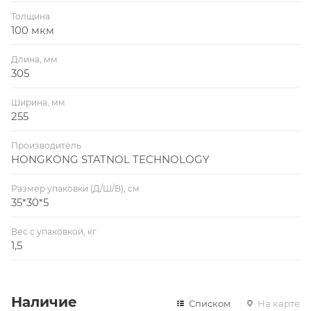
Толщина
100 мкм
Длина, мм
305
Ширина, мм
255
Производитель
HONGKONG STATNOL TECHNOLOGY
Размер упаковки (Д/Ш/В), см
35*30*5
Вес с упаковкой, кг
1,5
Наличие
Списком
На карте