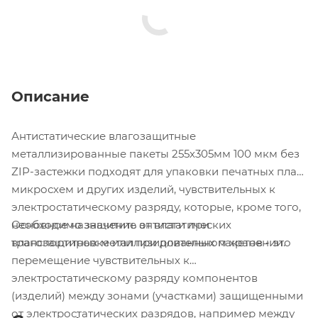
Описание
Антистатические влагозащитные
металлизированные пакеты 255х305мм 100 мкм без
ZIP-застежки подходят для упаковки печатных плат,
микросхем и других изделий, чувствительных к
электростатическому разряду, которые, кроме того,
Основное назначение антистатических
необходимо защитить от влаги при
влагозащитных металлизированных пакетов - это
транспортировке или при длительном хранении.
перемещение чувствительных к
электростатическому разряду компонентов
(изделий) между зонами (участками) защищенными
от электростатических разрядов, например между