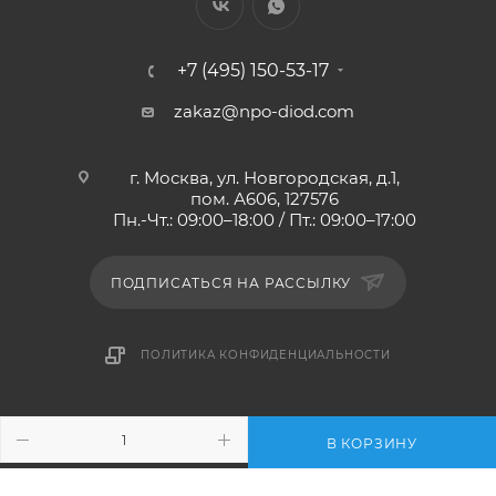
+7 (495) 150-53-17
zakaz@npo-diod.com
г. Москва, ул. Новгородская, д.1,
пом. А606, 127576
Пн.-Чт.: 09:00–18:00 / Пт.: 09:00–17:00
ПОДПИСАТЬСЯ НА РАССЫЛКУ
ПОЛИТИКА КОНФИДЕНЦИАЛЬНОСТИ
2010-2026 © НПО ДИОД - интернет-магазин
В КОРЗИНУ
антистатической одежды и обуви, мебели и оснащения.
ESD-обучение и аудит