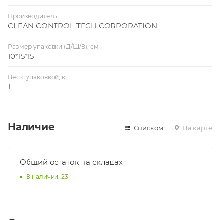
Производитель
CLEAN CONTROL TECH CORPORATION
Размер упаковки (Д/Ш/В), см
10*15*15
Вес с упаковкой, кг
1
Наличие
Списком
На карте
Общий остаток на складах
В наличии: 23