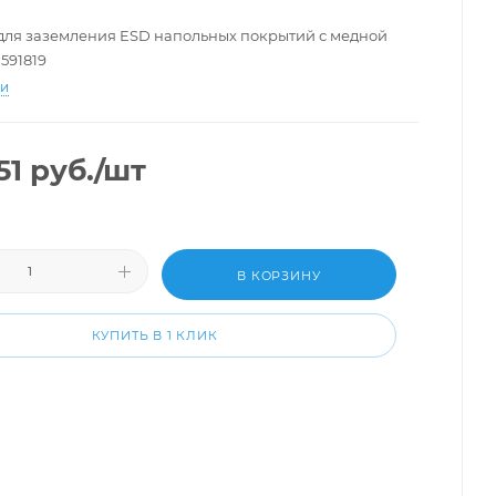
для заземления ESD напольных покрытий с медной
591819
ти
51
руб.
/шт
В КОРЗИНУ
КУПИТЬ В 1 КЛИК