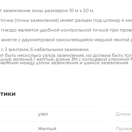
 заземление зоны размером 10 м x 20 м.
точка (точка заземления) имеет разъем под штекер 4 мм,
гнездо является удобной контрольной точкой при пров
 вместе с двухметровой самоклеящейся медной лентой 
 с 2 винтами, 6 кабельными зажимами.
ет быть несколько узлов заземления, но должна быть то
шнур зеленый / желтый, длина 3M с кольцевой клеммой 
ивления между узлом заземления и шиной заземления.
и заземления: 45 мм x 55 мм x 10 мм.
стики
узел
Длина
Желтый
Произ