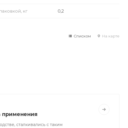
упаковкой, кг
0,2
Списком
На карте
а применения
одстве, сталкивались с таким