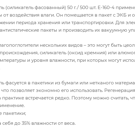
ь (силикагель фасованный) 50 г./ 500 шт. Е-160-4 прим
 от воздействия влаги. Он помещается в пакет с ЭКБ и
яжении периода хранения или транспортировки. Для эл
антистатические пакеты и производить их вакуумную уп
лагопоглотители нескольких видов – это могут быть це
 происхождения, силикагель (оксид кремния) или алюмо
пературы и уровня влажности, при которых могут испол
.
ь фасуется в пакетики из бумаги или нетканого материа
, что позволяет экономно его использовать. Регенераци
 практике встречается редко. Поэтому можно считать, ч
именение.
 пакетики;
 себя до 35% влажности от веса.