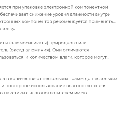
еняется при упаковке электронной компонентной
 обеспечивает снижение уровня влажности внутри
ектронных компонентов рекомендуется применять
аковку.
олиты (алюмосиликаты) природного или
гель (оксид алюминия). Они отличаются
ьзоваться, и количеством влаги, которое могут
ла в количестве от нескольких грамм до нескольких
я и повторное использование влагопоглотителя
то пакетики с влагопоглотителем имеют