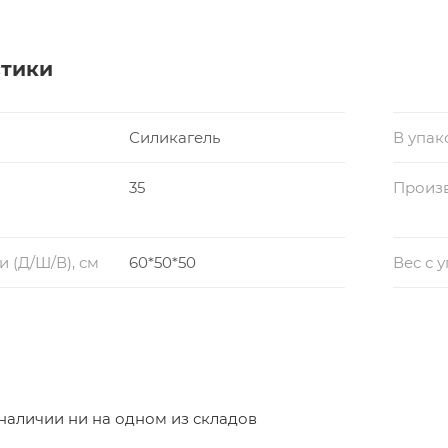
стики
Силикагель
В упак
35
Произ
 (Д/Ш/В), см
60*50*50
Вес с 
 наличии ни на одном из складов