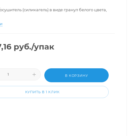
осушитель (силикагель) в виде гранул белого цвета,
ти
,16
руб.
/упак
В КОРЗИНУ
КУПИТЬ В 1 КЛИК