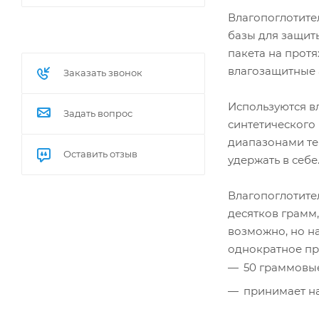
Влагопоглотител
базы для защиты
пакета на прот
влагозащитные 
Заказать звонок
Используются в
Задать вопрос
синтетического
диапазонами тем
Оставить отзыв
удержать в себе
Влагопоглотител
десятков грамм
возможно, но на
однократное пр
50 граммовые
принимает на