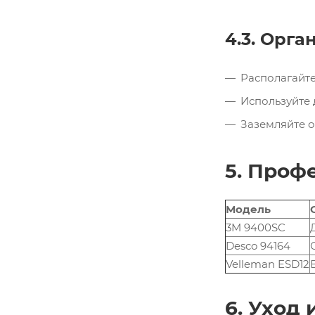
4.3. Орга
Располагайте
Используйте
Заземляйте 
5. Проф
Модель
3M 9400SC
Desco 94164
Velleman ESD12
6. Уход