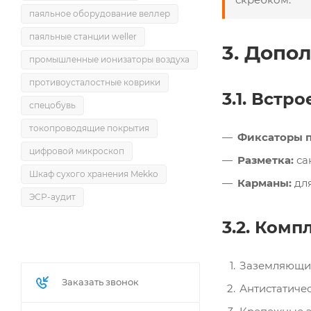
паяльное оборудование веллер
паяльные станции weller
3. Допо
промышленные ионизаторы воздуха
противоусталостные коврики
3.1. Встр
спецобувь
токопроводящие покрытия
Фиксаторы п
цифровой микроскоп
Разметка:
са
Шкаф сухого хранения Mekko
Карманы:
для
ЭСР-аудит
3.2. Комп
Заземляющи
Заказать звонок
Антистатиче