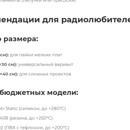
лементы (липучки или присоски)
мендации для радиолюбител
р размера:
см):
для пайки мелких плат
30 см):
универсальный вариант
×40 см):
для сложных проектов
3 бюджетных модели:
-Static (силикон, до +280°C)
08 (резина, до +250°C)
2 (ПВХ с тефлоном, до +200°C)