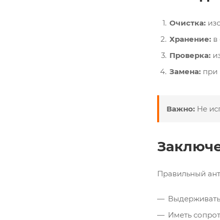
Очистка:
изо
Хранение:
в 
Проверка:
из
Замена:
при 
Важно:
Не ис
Заключ
Правильный ант
Выдерживать 
Иметь сопрот