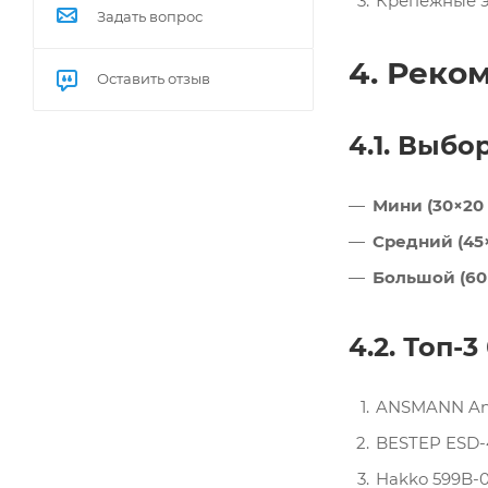
Крепежные э
Задать вопрос
4. Реко
Оставить отзыв
4.1. Выбо
Мини (30×20 
Средний (45×
Большой (60
4.2. Топ-
ANSMANN Anti
BESTEP ESD-4
Hakko 599B-0