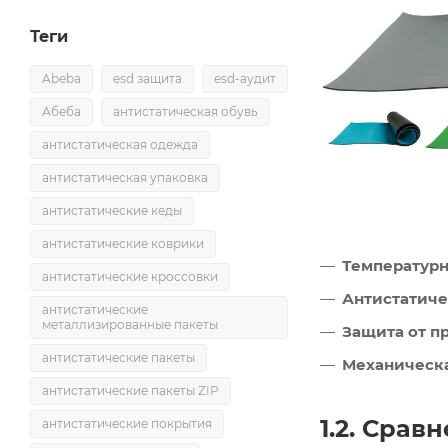
Теги
Abeba
esd защита
esd-аудит
Абеба
антистатическая обувь
антистатическая одежда
антистатическая упаковка
антистатические кеды
антистатические коврики
Температурн
антистатические кроссовки
Антистатиче
антистатические
металлизированные пакеты
Защита от п
антистатические пакеты
Механическа
антистатические пакеты ZIP
1.2. Срав
антистатические покрытия