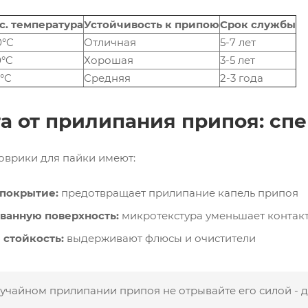
с. температура
Устойчивость к припою
Срок службы
0°C
Отличная
5-7 лет
0°C
Хорошая
3-5 лет
°C
Средняя
2-3 года
та от прилипания припоя: с
оврики для пайки имеют:
покрытие:
предотвращает прилипание капель припоя
ванную поверхность:
микротекстура уменьшает контакт
стойкость:
выдерживают флюсы и очистители
учайном прилипании припоя не отрывайте его силой - д