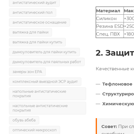
антистатический аудит
Материал
Мак
антистатический пол
Силикон
+30
антистатическое оснащение
Резина ESD
+25
вытяжка для пайки
Спец. ПВХ
+180
вытяжка для пайки купить
2. Защи
дымоуловитель для пайки купить
дымоуловитель для паяльных работ
Качественные к
замеры зон EPA
комплексный выездной ЭСР аудит
Тефлоновое 
напольные антистатические
Структуриро
покрытия
Химическую 
настольные антистатические
покрытия
обувь абеба
Совет:
При сл
оптический микроскоп
скребком.