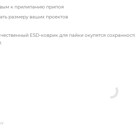
ивым к прилипанию припоя
ать размеру ваших проектов
ачественный ESD-коврик для пайки окупятся сохраннос
.
КУ