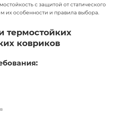
мостойкость с защитой от статического
ем их особенности и правила выбора.
ти термостойких
ких ковриков
ребования:
ов