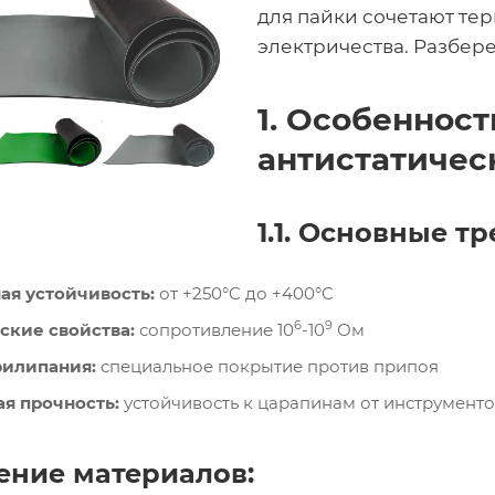
для пайки сочетают тер
электричества. Разбер
1. Особеннос
антистатичес
1.1. Основные т
ая устойчивость:
от +250°C до +400°C
6
9
ские свойства:
сопротивление 10
-10
Ом
рилипания:
специальное покрытие против припоя
я прочность:
устойчивость к царапинам от инструмент
нение материалов: