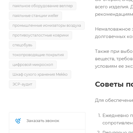
паяльное оборудование веллер
всего изделия. 
рекомендациям
паяльные станции weller
промышленные ионизаторы воздуха
Немаловажное з
противоусталостные коврики
долговечных ко
спецобувь
Также при выбо
токопроводящие покрытия
веществ, требов
цифровой микроскоп
условиям ее экс
Шкаф сухого хранения Mekko
Советы п
ЭСР-аудит
Для обеспечени
Ежедневно п
Заказать звонок
сопротивлен
Регулярно п