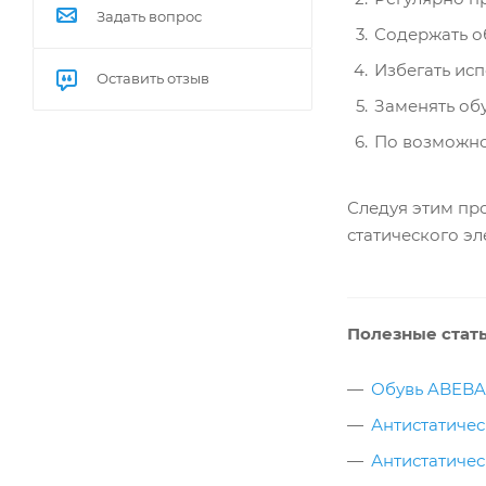
Задать вопрос
Содержать об
Избегать исп
Оставить отзыв
Заменять обу
По возможно
Следуя этим пр
статического э
Полезные стать
Обувь ABEBA
Антистатиче
Антистатичес