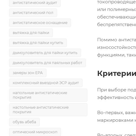
токопроводящей
антистатический аудит
или полимерных
антистатический пол
обеспечивающие
антистатическое оснащение
беспрепятственн
вытяжка для пайки
Помимо антиста
вытяжка для пайки купить
износостойкост
дымоуловитель для пайки купить
функциями, таки
дымоуловитель для паяльных работ
Критерии
замеры зон EPA
комплексный выездной ЭСР аудит
При выборе под
напольные антистатические
эффективность 
покрытия
настольные антистатические
покрытия
Во-первых, важ
маркировками на
обувь абеба
оптический микроскоп
Во-вторых, сле