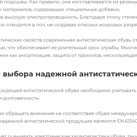
 подошвы. Как правило, она изготавливается из резины
 материалов, содержащих специальные добавки,
 высокую электропроводность. Благодаря этому статиче
о отводится в пол, не создавая опасных искровых разр
тических свойств современная антистатическая обувь 
ью, что обеспечивает ее длительный срок службы. Мно
ми как амортизация, защита от проколов, нескользящая 
 выбора надежной антистатичес
ходящей антистатической обуви необходимо учитывать 
и долговечность.
но обращать внимание на соответствие обуви междуна
дежной антистатической продукции являются EN 61340-5-
дует оценивать электрические характеристики обуви, та