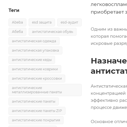
легковосплам
Теги
приобретает з
Abeba
esd защита
esd-аудит
Одним из важны
Абеба
антистатическая обувь
которая помога
антистатическая одежда
искровые разря
антистатическая упаковка
Назначе
антистатические кеды
антиста
антистатические коврики
антистатические кроссовки
Антистатическа
антистатические
металлизированные пакеты
концентрацией 
эффективно рас
антистатические пакеты
процессе движе
антистатические пакеты ZIP
антистатические покрытия
Основное отлич