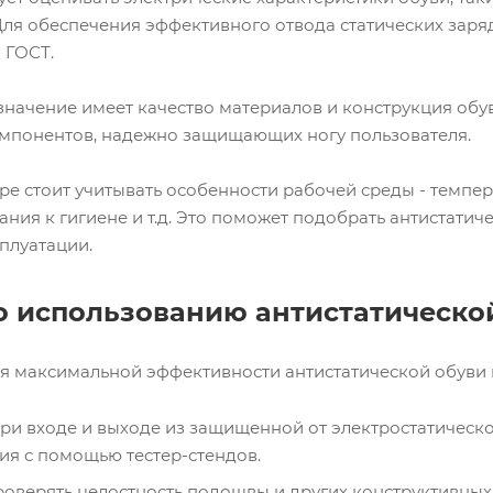
Для обеспечения эффективного отвода статических заря
 ГОСТ.
начение имеет качество материалов и конструкция обув
мпонентов, надежно защищающих ногу пользователя.
ре стоит учитывать особенности рабочей среды - темпе
ания к гигиене и т.д. Это поможет подобрать антистати
плуатации.
о использованию антистатической
я максимальной эффективности антистатической обуви 
ри входе и выходе из защищенной от электростатическо
ия с помощью тестер-стендов.
роверять целостность подошвы и других конструктивных