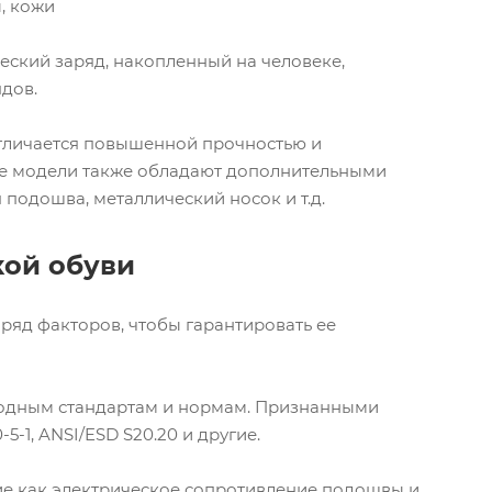
, кожи
ский заряд, накопленный на человеке,
ядов.
отличается повышенной прочностью и
гие модели также обладают дополнительными
подошва, металлический носок и т.д.
кой обуви
ряд факторов, чтобы гарантировать ее
родным стандартам и нормам. Признанными
1, ANSI/ESD S20.20 и другие.
кие как электрическое сопротивление подошвы и