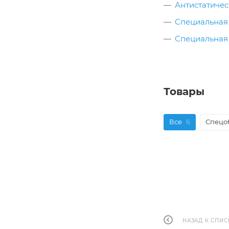
Антистатичес
Специальная 
Специальная 
Товары
Все
6
Спецо
НАЗАД К СПИС