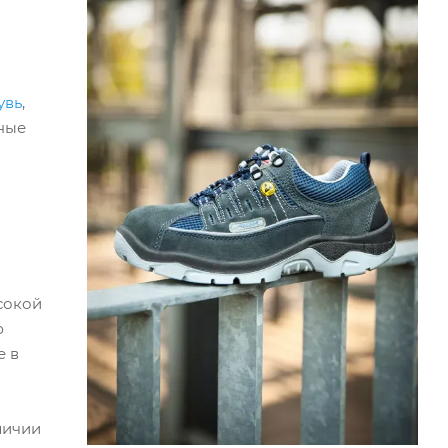
увь
,
ные
сокой
ю
е в
личии